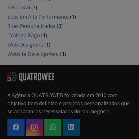
SEO Local
(3)
Sites em Alta Performance
(1)
Sites Personalizados
(3)
Tráfego Pago
(1)
Web Designers
(1)
Website Development
(1)
A Agência QUATROWEB foi criada em 2010 com
objetivo bem definido e projetos personalizados que
se adaptam as necessidades do seu negócio