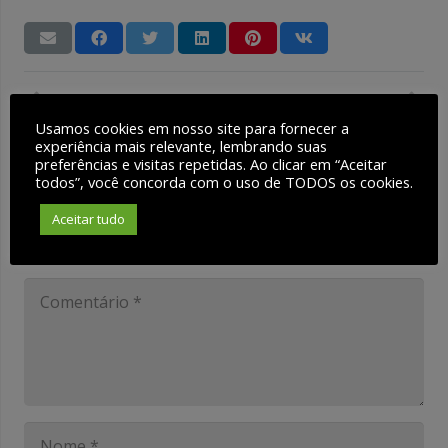
Post anterior
Próximo post
Usamos cookies em nosso site para fornecer a
experiência mais relevante, lembrando suas
Deixe um comentário
preferências e visitas repetidas. Ao clicar em “Aceitar
todos”, você concorda com o uso de TODOS os cookies.
Aceitar tudo
O seu endereço de e-mail não será publicado.
Campos obrigatórios são marcados com
*