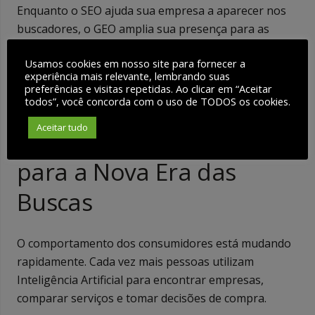
Enquanto o SEO ajuda sua empresa a aparecer nos
buscadores, o GEO amplia sua presença para as
respostas geradas por Inteligência Artificial, criando
Usamos cookies em nosso site para fornecer a
uma estratégia digital mais completa e preparada
experiência mais relevante, lembrando suas
para o futuro.
preferências e visitas repetidas. Ao clicar em “Aceitar
todos”, você concorda com o uso de TODOS os cookies.
Aceitar tudo
Prepare Sua Empresa
para a Nova Era das
Buscas
O comportamento dos consumidores está mudando
rapidamente. Cada vez mais pessoas utilizam
Inteligência Artificial para encontrar empresas,
comparar serviços e tomar decisões de compra.