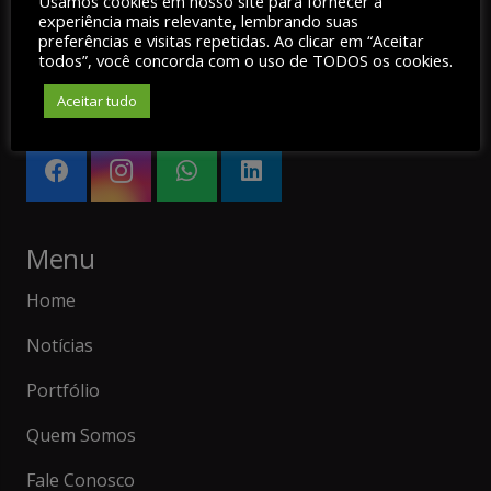
Usamos cookies em nosso site para fornecer a
experiência mais relevante, lembrando suas
preferências e visitas repetidas. Ao clicar em “Aceitar
A Agência QUATROWEB foi criada em 2010 com
todos”, você concorda com o uso de TODOS os cookies.
objetivo bem definido e projetos personalizados que
Aceitar tudo
se adaptam as necessidades do seu negócio
Menu
Home
Notícias
Portfólio
Quem Somos
Fale Conosco