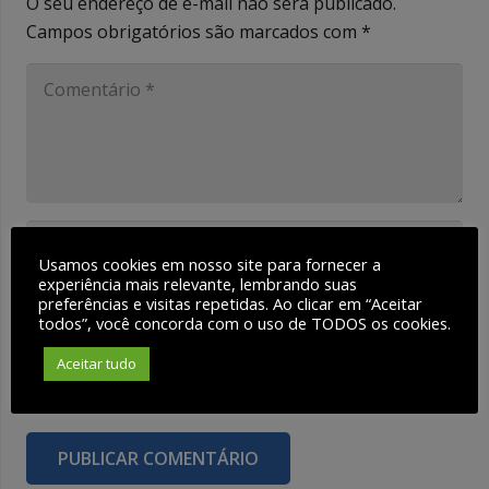
O seu endereço de e-mail não será publicado.
Campos obrigatórios são marcados com
*
Usamos cookies em nosso site para fornecer a
experiência mais relevante, lembrando suas
preferências e visitas repetidas. Ao clicar em “Aceitar
todos”, você concorda com o uso de TODOS os cookies.
Aceitar tudo
Salvar meus dados neste navegador para a
próxima vez que eu comentar.
PUBLICAR COMENTÁRIO