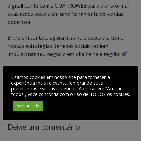
digital! Conte com a QUATROWEB para transformar
suas redes sociais em uma ferramenta de vendas
poderosa.
Entre em contato agora mesmo e descubra como
nossas estratégias de redes sociais podem
impulsionar seu negócio em Vila Velha e região!
WhatsApp: (27) 99780 – 9004
Usamos cookies em nosso site para fornecer a
experiência mais relevante, lembrando suas
preferências e visitas repetidas. Ao clicar em “Aceitar
todos”, você concorda com o uso de TODOS os cookies.
Aceitar tudo
Post anterior
Próximo post
Deixe um comentário