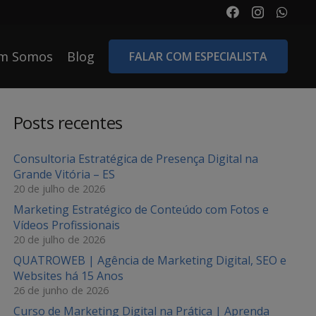
m Somos
Blog
FALAR COM ESPECIALISTA
Posts recentes
Consultoria Estratégica de Presença Digital na
Grande Vitória – ES
20 de julho de 2026
Marketing Estratégico de Conteúdo com Fotos e
Vídeos Profissionais
20 de julho de 2026
QUATROWEB | Agência de Marketing Digital, SEO e
Websites há 15 Anos
26 de junho de 2026
Curso de Marketing Digital na Prática | Aprenda