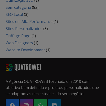
Otimização SEO
(2)
Sem categoria
(82)
SEO Local
(3)
Sites em Alta Performance
(1)
Sites Personalizados
(3)
Tráfego Pago
(1)
Web Designers
(1)
Website Development
(1)
A Agência QUATROWEB foi criada em 2010 com
objetivo bem definido e projetos personalizados que
se adaptam as necessidades do seu negócio