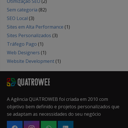
Otimização SEO
(2)
Sem categoria
(82)
SEO Local
(3)
Sites em Alta Performance
(1)
Sites Personalizados
(3)
Tráfego Pago
(1)
Web Designers
(1)
Website Development
(1)
A Agência QUATROWEB foi criada em 2010 com
objetivo bem definido e projetos personalizados que
se adaptam as necessidades do seu negócio