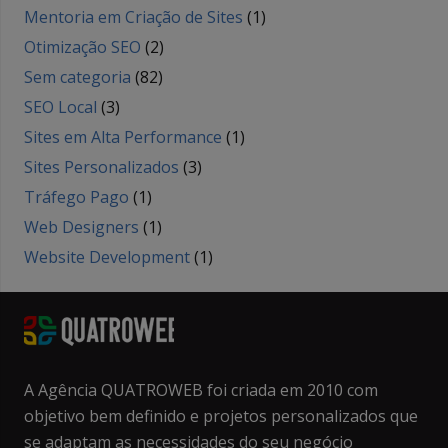
Mentoria em Criação de Sites
(1)
Otimização SEO
(2)
Sem categoria
(82)
SEO Local
(3)
Sites em Alta Performance
(1)
Sites Personalizados
(3)
Tráfego Pago
(1)
Web Designers
(1)
Website Development
(1)
A Agência QUATROWEB foi criada em 2010 com
objetivo bem definido e projetos personalizados que
se adaptam as necessidades do seu negócio