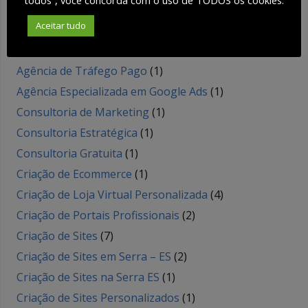
Agência de SEO – CARIACICA
(1)
Aceitar tudo
Agência de SEO na Serra – ES
(1)
Agência de Sites
(3)
Agência de Tráfego Pago
(1)
Agência Especializada em Google Ads
(1)
Consultoria de Marketing
(1)
Consultoria Estratégica
(1)
Consultoria Gratuita
(1)
Criação de Ecommerce
(1)
Criação de Loja Virtual Personalizada
(4)
Criação de Portais Profissionais
(2)
Criação de Sites
(7)
Criação de Sites em Serra – ES
(2)
Criação de Sites na Serra ES
(1)
Criação de Sites Personalizados
(1)