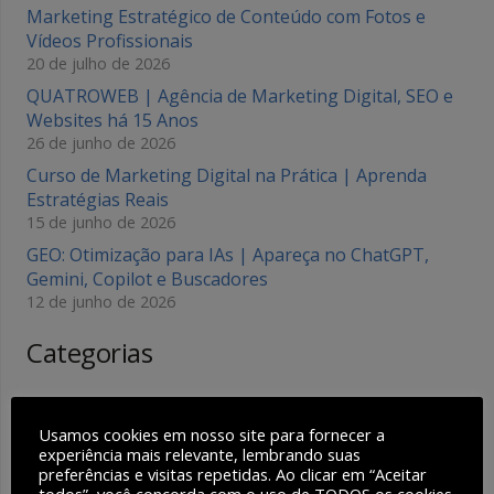
Marketing Estratégico de Conteúdo com Fotos e
Vídeos Profissionais
20 de julho de 2026
QUATROWEB | Agência de Marketing Digital, SEO e
Websites há 15 Anos
26 de junho de 2026
Curso de Marketing Digital na Prática | Aprenda
Estratégias Reais
15 de junho de 2026
GEO: Otimização para IAs | Apareça no ChatGPT,
Gemini, Copilot e Buscadores
12 de junho de 2026
Categorias
Agência de Marketing
(14)
Usamos cookies em nosso site para fornecer a
Agência de Marketing no Brasil
(1)
experiência mais relevante, lembrando suas
preferências e visitas repetidas. Ao clicar em “Aceitar
Agência de SEO
(2)
todos”, você concorda com o uso de TODOS os cookies.