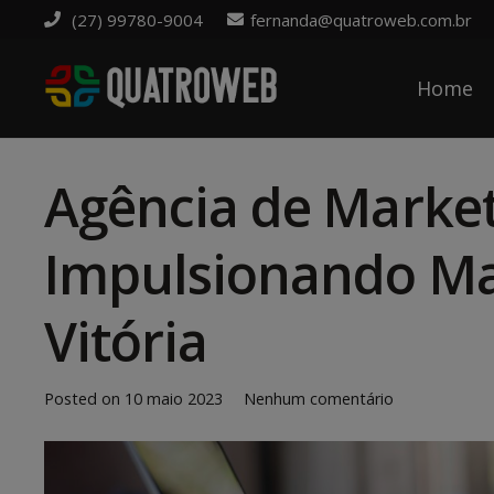
(27) 99780-9004
fernanda@quatroweb.com.br
Home
Agência de Market
Impulsionando Ma
Vitória
Posted on
10 maio 2023
Nenhum comentário