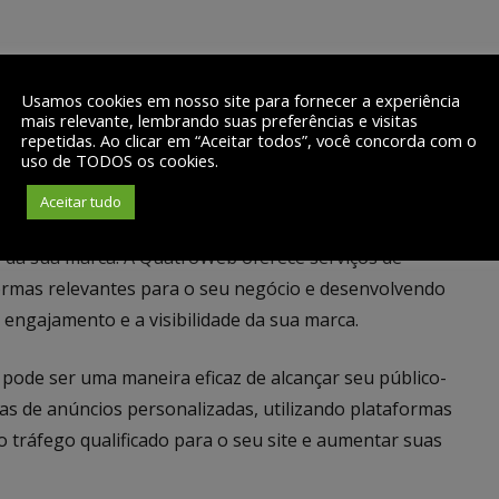
uma ferramenta poderosa para envolver seu público-
Usamos cookies em nosso site para fornecer a experiência
e da QuatroWeb cria estratégias de marketing de
mais relevante, lembrando suas preferências e visitas
agens em blogs e materiais ricos que agregam valor e
repetidas. Ao clicar em “Aceitar todos”, você concorda com o
uso de TODOS os cookies.
Aceitar tudo
esempenham um papel fundamental na interação com os
 da sua marca. A QuatroWeb oferece serviços de
formas relevantes para o seu negócio e desenvolvendo
engajamento e a visibilidade da sua marca.
 pode ser uma maneira eficaz de alcançar seu público-
s de anúncios personalizadas, utilizando plataformas
o tráfego qualificado para o seu site e aumentar suas