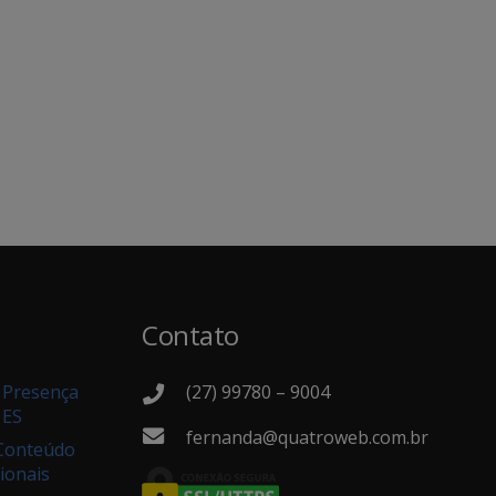
Contato
(27) 99780 – 9004
e Presença
 ES
fernanda@quatroweb.com.br
 Conteúdo
ionais