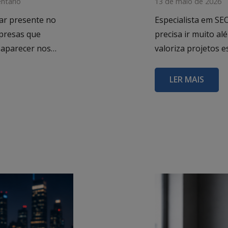
ntário
13 de maio de 2026
ar presente no
Especialista em SE
presas que
precisa ir muito a
, aparecer nos…
valoriza projetos 
LER MAIS