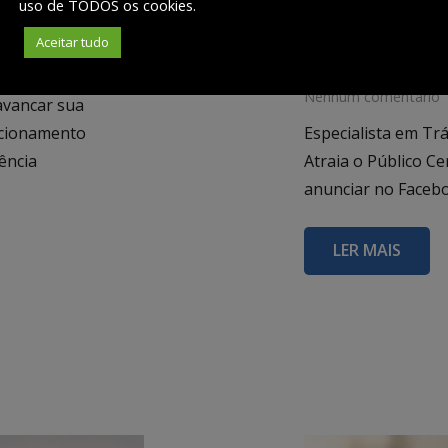
Fernanda
Especialista 
uso de TODOS os cookies.
Instagram em 
Aceitar tudo
14 de maio de 2026
Nenhum comentário
avancar sua
icionamento
Especialista em Tr
ência
Atraia o Público C
anunciar no Faceb
LER MAIS