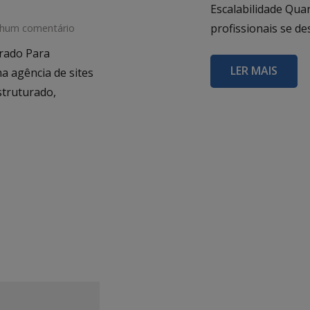
Escalabilidade Quan
profissionais se d
hum comentário
rado Para
LER MAIS
a agência de sites
struturado,