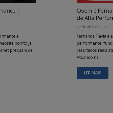
rmance |
Quem é Fernan
de Alta Perfo
27 de abril de 2026
formance e
Fernanda Flávia é e
website bonito já
performance, fun
ternet precisam de…
resultados reais a
Atuando na…
LER MAIS