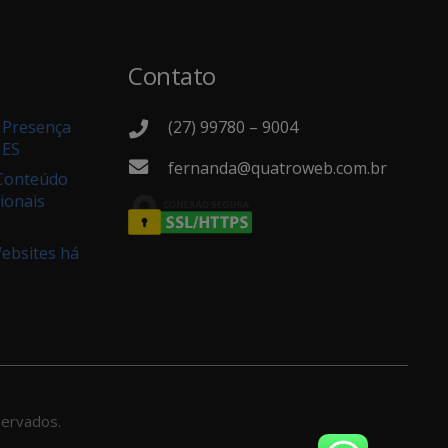
Contato
(27) 99780 – 9004
e Presença
 ES
fernanda@quatroweb.com.br
 Conteúdo
ionais
Websites há
ervados.