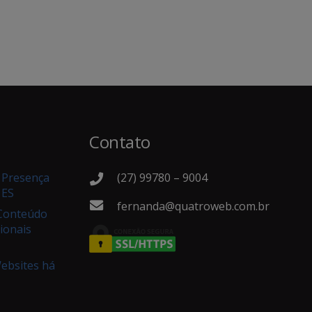
Contato
(27) 99780 – 9004
e Presença
 ES
fernanda@quatroweb.com.br
 Conteúdo
ionais
Websites há