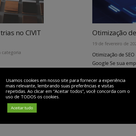
trias no CIVIT
Otimização d
19 de fevereiro de 20
 categoria
Otimização de SEO 
Google Se sua empr
primeiras posições
 ES não é mais um
Usamos cookies em nosso site para fornecer a experiência
e digital
mais relevante, lembrando suas preferências e visitas
de de carregamento…
LER MAIS
repetidas. Ao clicar em “Aceitar todos”, você concorda com o
uso de TODOS os cookies.
Aceitar tudo