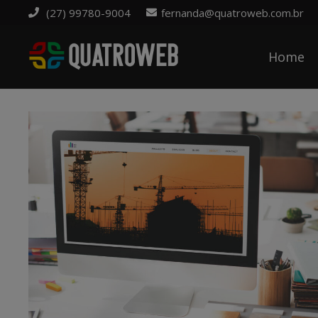
(27) 99780-9004
fernanda@quatroweb.com.br
Home