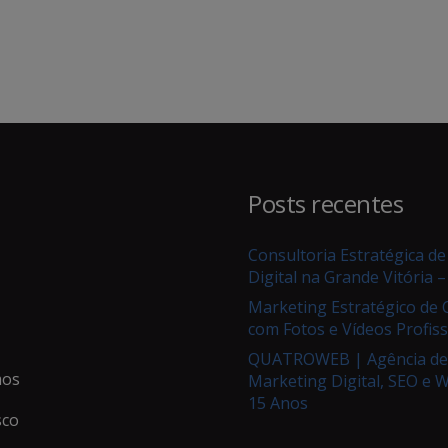
Posts recentes
Consultoria Estratégica d
Digital na Grande Vitória –
Marketing Estratégico de
com Fotos e Vídeos Profiss
QUATROWEB | Agência de
os
Marketing Digital, SEO e 
15 Anos
sco